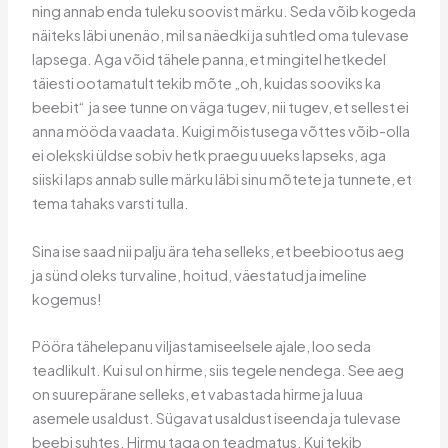
ning annab enda tuleku soovist märku. Seda võib kogeda
näiteks läbi unenäo, mil sa näedki ja suhtled oma tulevase
lapsega. Aga võid tähele panna, et mingitel hetkedel
täiesti ootamatult tekib mõte „oh, kuidas sooviks ka
beebit“ ja see tunne on väga tugev, nii tugev, et sellest ei
anna mööda vaadata. Kuigi mõistusega võttes võib-olla
ei olekski üldse sobiv hetk praegu uueks lapseks, aga
siiski laps annab sulle märku läbi sinu mõtete ja tunnete, et
tema tahaks varsti tulla.
Sina ise saad nii palju ära teha selleks, et beebiootus aeg
ja sünd oleks turvaline, hoitud, väestatud ja imeline
kogemus!
Pööra tähelepanu viljastamiseelsele ajale, loo seda
teadlikult. Kui sul on hirme, siis tegele nendega. See aeg
on suurepärane selleks, et vabastada hirme ja luua
asemele usaldust. Sügavat usaldust iseenda ja tulevase
beebi suhtes. Hirmu taga on teadmatus. Kui tekib