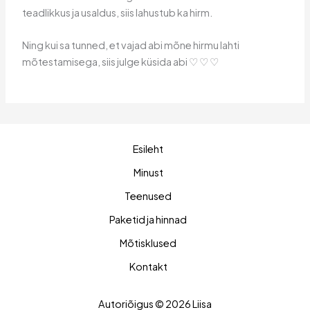
teadlikkus ja usaldus, siis lahustub ka hirm.
Ning kui sa tunned, et vajad abi mõne hirmu lahti
mõtestamisega, siis julge küsida abi ♡ ♡ ♡
Esileht
Minust
Teenused
Paketid ja hinnad
Mõtisklused
Kontakt
Autoriõigus © 2026 Liisa