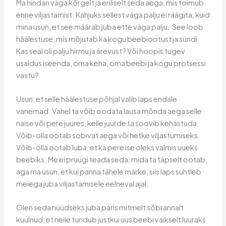
Ma hindan väga kõrgelt ja eriliselt seda aega, mis toimub
enne viljastamist. Kahjuks sellest väga palju ei räägita, kuid
mina usun, et see määrab juba ette väga palju. See loob
häälestuse, mis mõjutab ka kogu beebiootust ja sündi.
Kas seal oli palju hirmu ja ärevust? Või hoopis tugev
usaldus iseenda, oma keha, oma beebi ja kogu protsessi
vastu?
Usun, et selle häälestuse põhjal valib laps endale
vanemad. Vahel ta võib oodata lausa mõnda aega selle
naise või pere juures, kelle juurde ta soovib kehastuda.
Võib-olla ootab sobivat aega või hetke viljastumiseks.
Võib-olla ootab luba, et ka pere ise oleks valmis uueks
beebiks. Me ei pruugi teada seda, mida ta täpselt ootab,
aga ma usun, et kui panna tähele märke, siis laps suhtleb
meiega juba viljastamisele eelneval ajal.
Olen seda nüüdseks juba päris mitmelt sõbrannalt
kuulnud, et neile tundub justkui uus beebi vaikselt luuraks