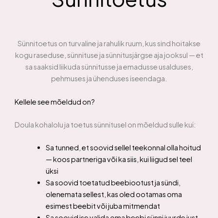
Sünnitoetus on turvaline ja rahulik ruum, kus sind hoitakse
kogu raseduse, sünnituse ja sünnitusjärgse aja jooksul — et
sa saaksid liikuda sünnitusse ja emadusse usalduses,
pehmuses ja ühenduses iseendaga.
Kellele see mõeldud on?
Doula kohalolu ja toetus sünnitusel on mõeldud sulle kui:
Sa tunned, et soovid sellel teekonnal olla hoitud
— koos partneriga või ka siis, kui liigud sel teel
üksi
Sa soovid toetatud beebiootust ja sündi,
olenemata sellest, kas oled ootamas oma
esimest beebit või juba mitmendat
Sa soovid ise valida oma beebi sünni juurde just