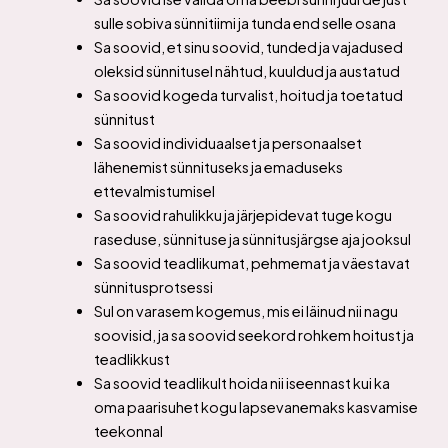
sulle sobiva sünnitiimi ja tunda end selle osana
Sa soovid, et sinu soovid, tunded ja vajadused
oleksid sünnitusel nähtud, kuuldud ja austatud
Sa soovid kogeda turvalist, hoitud ja toetatud
sünnitust
Sa soovid individuaalset ja personaalset
lähenemist sünnituseks ja emaduseks
ettevalmistumisel
Sa soovid rahulikku ja järjepidevat tuge kogu
raseduse, sünnituse ja sünnitusjärgse aja jooksul
Sa soovid teadlikumat, pehmemat ja väestavat
sünnitusprotsessi
Sul on varasem kogemus, mis ei läinud nii nagu
soovisid, ja sa soovid seekord rohkem hoitust ja
teadlikkust
Sa soovid teadlikult hoida nii iseennast kui ka
oma paarisuhet kogu lapsevanemaks kasvamise
teekonnal