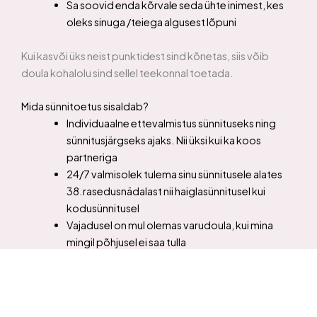
Sa soovid enda kõrvale seda ühte inimest, kes
oleks sinuga /teiega algusest lõpuni
Kui kasvõi üks neist punktidest sind kõnetas, siis võib
doula kohalolu sind sellel teekonnal toetada.
Mida sünnitoetus sisaldab?
Individuaalne ettevalmistus sünnituseks ning
sünnitusjärgseks ajaks. Nii üksi kui ka koos
partneriga
24/7 valmisolek tulema sinu sünnitusele alates
38.rasedusnädalast nii haiglasünnitusel kui
kodusünnitusel
Vajadusel on mul olemas varudoula, kui mina
mingil põhjusel ei saa tulla
Viibin sünnitusel kuni 2 tundi peale beebi sündi
Olen kättesaadav alati nii telefoni kui sõnumite
teel kuni beebi 2-kuuseks saamiseni
Vähemalt üks sünnitusjärgne koduvisiit teie